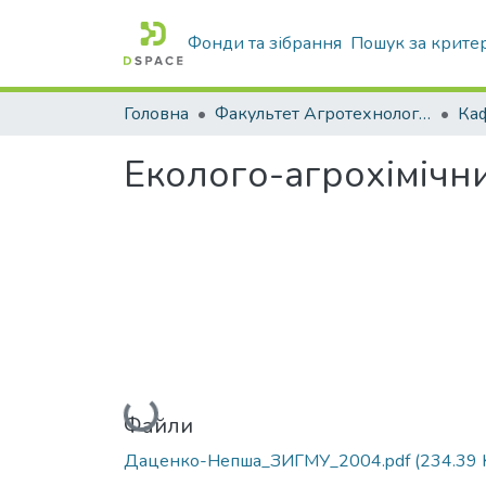
Фонди та зібрання
Пошук за крите
Головна
Факультет Агротехнологій та екології
Еколого-агрохімічни
Вантажиться...
Файли
Даценко-Непша_ЗИГМУ_2004.pdf
(234.39 