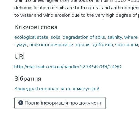
than 10 times higher than the loss of humus in 1957 -19
dehumidification of soils are both natural and anthropogenic
to water and wind erosion due to the very high degree of
Ключові слова
ecological state
,
soils
,
degradation of soils
,
salinity
,
where 
гумус
,
поживні речовини
,
ерозія
,
добрива
,
чорнозем
URI
http://elar.tsatu.edu.ua/handle/123456789/2490
Зібрання
Кафедра Геоекологія та землеустрій
Повна інформація про документ