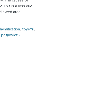
94. The causes of
. This is a loss due
 plowed area.
hymification
,
грунти
,
,
родючість