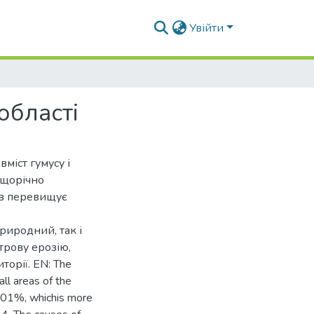
Увійти
області
міст гумусу і
 щорічно
ів перевищує
риродний, так і
трову ерозію,
орії. EN: The
 all areas of the
0,01%, whichis more