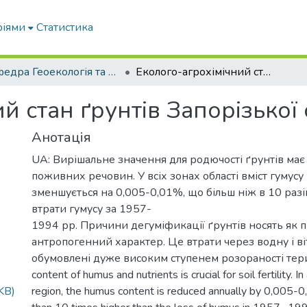
ріями
Статистика
Кафедра Геоекологія та землеустрій
Еколого-агрохімічний стан ґрунтів Запорізької області
й стан ґрунтів Запорізької 
Анотація
UA: Вирішальне значення для родючості ґрунтів має в
поживних речовин. У всіх зонах області вміст гумусу
зменшується на 0,005-0,01%, що більш ніж в 10 раз
втрати гумусу за 1957-
1994 рр. Причини дегуміфикації ґрунтів носять як п
антропогенний характер. Це втрати через водну і ві
обумовлені дуже високим ступенем розораності терит
content of humus and nutrients is crucial for soil fertility. In
KB)
region, the humus content is reduced annually by 0,005-