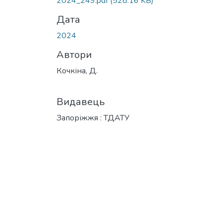
2024_249.pdf
(528.16 KB)
Дата
2024
Автори
Кочкіна, Д.
Видавець
Запоріжжя : ТДАТУ