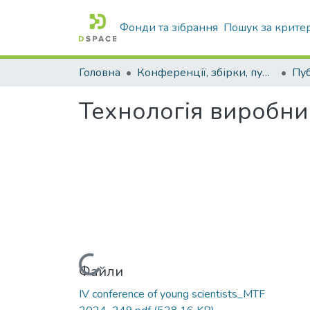
Фонди та зібрання
Пошук за крите
Головна
Конференції, збірки, публікації молодих вчених і здобувачів : магістрів, бакалаврів, аспірантів.
Технологія виробни
Вантажиться...
Файли
ІV conference of young scientists_MTF