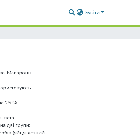
Увійти
ва. Макаронні
користовують
ше 25 %
 тіста.
а дві групи:
робів (яйця, яєчний