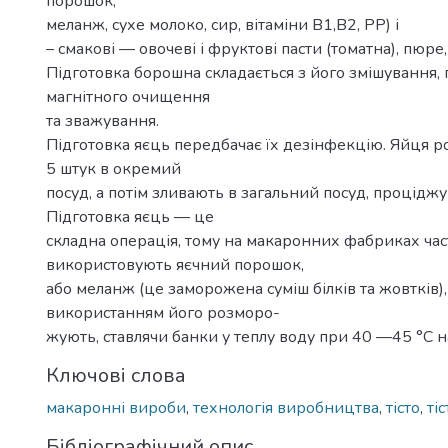
порошок,
меланж, сухе молоко, сир, вітаміни В1,В2, РР) і
– смакові — овочеві і фруктові пасти (томатна), пюре
Підготовка борошна складається з його змішування, 
магнітного очищення
та зважування.
Підготовка яєць передбачає їх дезінфекцію. Яйця 
5 штук в окремий
посуд, а потім зливають в загальний посуд, проціджу
Підготовка яєць — це
складна операція, тому на макаронних фабриках час
використовують яєчний порошок,
або меланж (це заморожена суміш білків та жовтків)
використанням його розморо-
жують, ставлячи банки у теплу воду при 40 —45 °С н
Ключові слова
макаронні вироби
,
технологія виробництва
,
тісто
,
ті
Бібліографічний опис