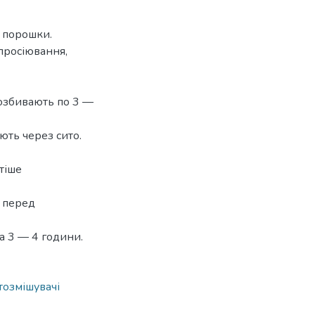
, порошки.
просіювання,
розбивають по 3 —
ють через сито.
тіше
, перед
а 3 — 4 години.
стозмішувачі