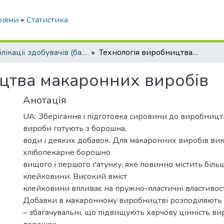
ріями
Статистика
Публікації здобувачів (бакалаврів. магістрів, аспірантів)
Технологія виробництва макаронних виробів
цтва макаронних виробів
Анотація
UA: Зберігання і підготовка сировини до виробницт
вироби готують з борошна,
води і деяких добавок. Для макаронних виробів ви
хлібопекарне борошно
вищого і першого ґатунку, яке повинно містить біль
клейковини. Високий вміст
клейковини впливає на пружно-пластичні властивості
Добавки в макаронному виробництві розподіляють н
– збагачувальні, що підвищують харчову цінність ви