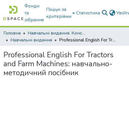
Фонди
Пошук за
та
Статистика
Увій
критеріями
зібрання
Головна
Навчальні видання. Конспекти лекцій
Навчальні видання
Professional English For Tractors and Farm Machines: навчально-методичний посібник
Professional English For Tractors
and Farm Machines: навчально-
методичний посібник