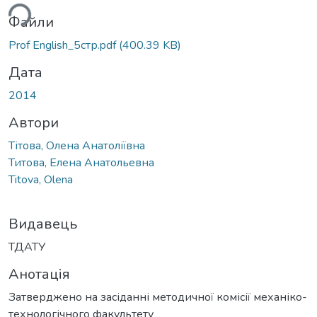
ься...
Файли
Prof English_5стр.pdf
(400.39 KB)
Дата
2014
Автори
Тітова, Олена Анатоліївна
Титова, Елена Анатольевна
Titova, Olena
Видавець
ТДАТУ
Анотація
Затверджено на засіданні методичної комісії механіко-
технологічного факультету