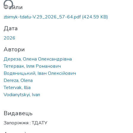
ься...
Файли
zbirnyk-tdatu-V.29_2026_57-64.pdf
(424.59 KB)
Дата
2026
Автори
Дереза, Олена Олександрівна
Тетервак, Ілля Романович
Водяницький, Іван Олексійович
Dereza, Olena
Tetervak, Illia
Vodianytskyi, Ivan
Видавець
Запоріжжя : ТДАТУ