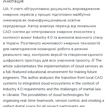
Анотація
UA: У статті обґрунтовано доцільність впровадження
хмарних сервісів у процес підготовки майбутніх
інженерів як повнофункціональне освітнє
середовище. Автор аналізує перехід від локальних
CAD-систем до інтегрованих хмарних екосистем у
контексті вимог Industry 4.0 та викликів воєнного стану
в Україні. Розглянуто можливості хмарних технологій
для налагодження командної роботи в режимі
реального часу, контролю версій та створення єдиного
цифрового простору для всіх учасників проєкту. /// The
article substantiates the implementation of cloud services as
a full-featured educational environment for training future
engineers. The author analyzes the transition from local CAD
systems to integrated cloud ecosystems in the context of
Industry 4.0 requirements and the challenges of martial law
in Ukraine. The possibilities of cloud technologies for
organizing real-time teamwork, version control, and creating a
unified digital space for all project participants are