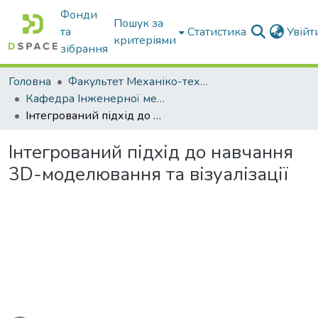
Фонди
Пошук за
та
Статистика
Увій
критеріями
зібрання
Головна
Факультет Механіко-технологічний
Кафедра Інженерної механіки та комп'ютерного проектування
Інтегрований підхід до навчання 3D-моделювання та візуалізації
Інтегрований підхід до навчання
3D-моделювання та візуалізації