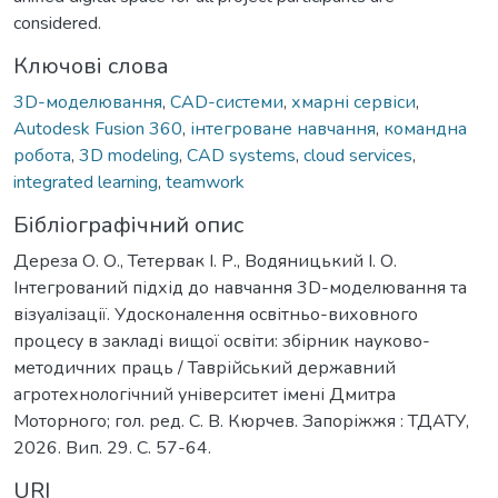
considered.
Ключові слова
3D-моделювання
,
CAD-системи
,
хмарні сервіси
,
Autodesk Fusion 360
,
інтегроване навчання
,
командна
робота
,
3D modeling
,
CAD systems
,
cloud services
,
integrated learning
,
teamwork
Бібліографічний опис
Дереза О. О., Тетервак І. Р., Водяницький І. О.
Інтегрований підхід до навчання 3D-моделювання та
візуалізації. Удосконалення освітньо-виховного
процесу в закладі вищої освіти: збірник науково-
методичних праць / Таврійський державний
агротехнологічний університет імені Дмитра
Моторного; гол. ред. С. В. Кюрчев. Запоріжжя : ТДАТУ,
2026. Вип. 29. С. 57-64.
URI