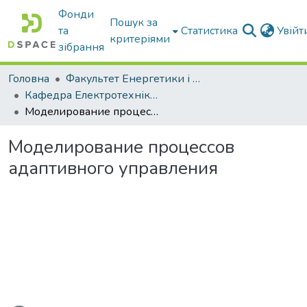
Фонди
Пошук за
та
Статистика
Увій
критеріями
зібрання
Головна
Факультет Енергетики і комп'ютерних технологій
Кафедра Електротехніки і електромеханіки ім. проф. В.В. Овчарова
Моделирование процессов адаптивного управления
Моделирование процессов
адаптивного управления