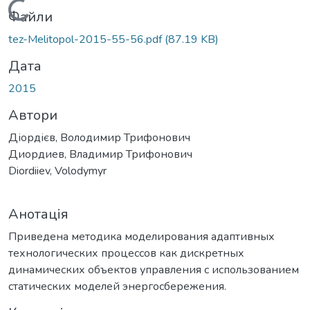
Вантажиться...
Файли
tez-Melitopol-2015-55-56.pdf
(87.19 KB)
Дата
2015
Автори
Діордієв, Володимир Трифонович
Диордиев, Владимир Трифонович
Diordiiev, Volodymyr
Анотація
Приведена методика моделирования адаптивных
технологических процессов как дискретных
динамических объектов управления с использованием
статических моделей энергосбережения.