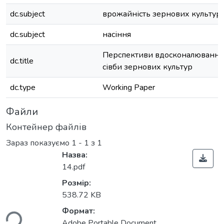
dc.subject
врожайність зернових культур
dc.subject
насіння
Перспективи вдосконалювання 
dc.title
сівби зернових культур
dc.type
Working Paper
Файли
Контейнер файлів
Зараз показуємо
1 - 1 з 1
Назва:
14.pdf
Розмір:
538.72 KB
ься...
Формат:
Adobe Portable Document