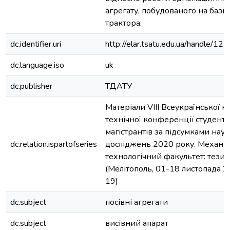
агрегату, побудованого на базі 
трактора.
dc.identifier.uri
http://elar.tsatu.edu.ua/handle/
dc.language.iso
uk
dc.publisher
ТДАТУ
Матеріали VIIІ Всеукраїнської н
технічної конференції студентів
магістрантів за підсумками нау
dc.relation.ispartofseries
досліджень 2020 року. Механік
технологічний факультет: тези
(Мелітополь, 01-18 листопада 2020
19)
dc.subject
посівні агрегати
dc.subject
висівний апарат