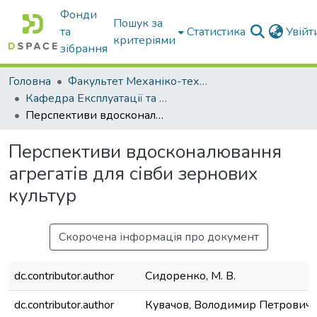
Фонди
Пошук за
та
Статистика
Увій
критеріями
зібрання
Головна
Факультет Механіко-технологічний
Кафедра Експлуатації та технічного сервісу машин
Перспективи вдосконалювання агрегатів для сівби зернових культур
Перспективи вдосконалювання
агрегатів для сівби зернових
культур
Скорочена інформація про документ
dc.contributor.author
Сидоренко, М. В.
dc.contributor.author
Кувачов, Володимир Петрович