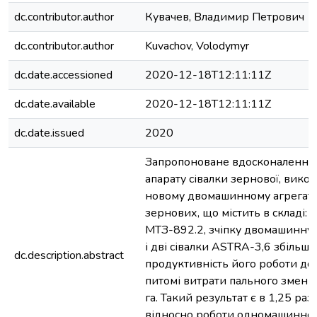
dc.contributor.author
Кувачев, Владимир Петрович
dc.contributor.author
Kuvachov, Volodymyr
dc.date.accessioned
2020-12-18T12:11:11Z
dc.date.available
2020-12-18T12:11:11Z
dc.date.issued
2020
Запропоноване вдосконалення 
апарату сівалки зернової, викор
новому двомашинному агрегаті 
зернових, що містить в складі: 
МТЗ-892.2, зчіпку двомашинну 
і дві сівалки ASTRA-3,6 збільшу
dc.description.abstract
продуктивність його роботи до 4
питомі витрати пального зменшу
га. Такий результат є в 1,25 ра
відносно роботи одномашинног