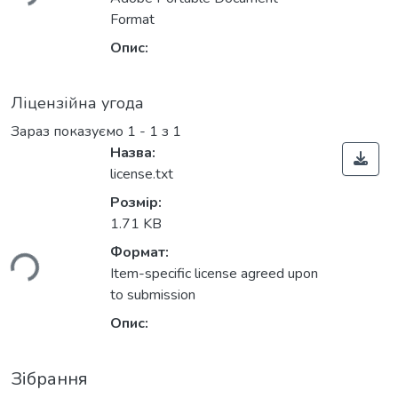
Format
Опис:
Ліцензійна угода
Зараз показуємо
1 - 1 з 1
Назва:
license.txt
Розмір:
1.71 KB
ься...
Формат:
Item-specific license agreed upon
to submission
Опис:
Зібрання