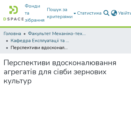
Фонди
Пошук за
та
Статистика
Увій
критеріями
зібрання
Головна
Факультет Механіко-технологічний
Кафедра Експлуатації та технічного сервісу машин
Перспективи вдосконалювання агрегатів для сівби зернових культур
Перспективи вдосконалювання
агрегатів для сівби зернових
культур