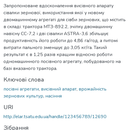
Запропоноване вдосконалення висівного апарату
сівалки зернової, використання якої у новому
двомашинному агрегаті для сівби зернових, що містить
в складі: трактора МТЗ-892.2, зчіпку двомашинну
навісну СС-7,2 і дві сівалки ASTRA-3,6 збільшує
продуктивність його роботи до 4,86 га/год, а питомі
витрати пального зменшує до 3,05 кг/га. Такий
результат є в 1,25 разів кращим відносно роботи
одномашинного посівного агрегату, побудованого на
базі вказаного трактора.
Ключові слова
посівні агрегати
,
висівний апарат
,
врожайність
зернових культур
,
насіння
URI
http://elar.tsatu.edu.ua/handle/123456789/12690
Зібрання