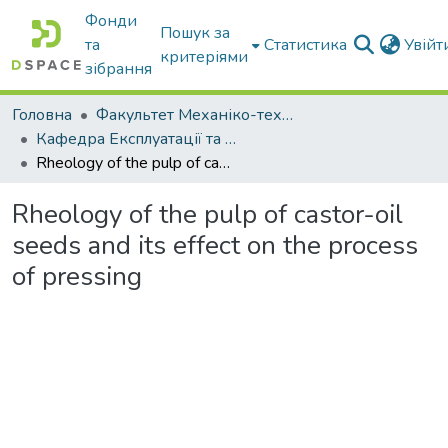
Фонди
Пошук за
та
Статистика
Увій
критеріями
зібрання
Головна
Факультет Механіко-технологічний
Кафедра Експлуатації та технічного сервісу машин
Rheology of the pulp of castor-oil seeds and its effect on the process of pressing
Rheology of the pulp of castor-oil
seeds and its effect on the process
of pressing