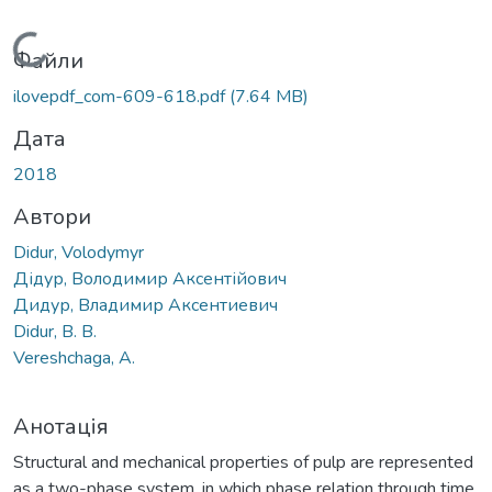
Вантажиться...
Файли
ilovepdf_com-609-618.pdf
(7.64 MB)
Дата
2018
Автори
Didur, Volodymyr
Дідур, Володимир Аксентійович
Дидур, Владимир Аксентиевич
Didur, В. В.
Vereshchaga, A.
Анотація
Structural and mechanical properties of pulp are represented
as a two-phase system, in which phase relation through time