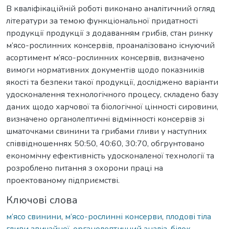
В кваліфікаційній роботі виконано аналітичний огляд
літератури за темою функціональної придатності
продукції продукції з додаванням грибів, стан ринку
м’ясо-рослинних консервів, проаналізовано існуючий
асортимент м’ясо-рослинних консервів, визначено
вимоги нормативних документів щодо показників
якості та безпеки такої продукції, досліджено варіанти
удосконалення технологічного процесу, складено базу
даних щодо харчової та біологічної цінності сировини,
визначено органолептичні відмінності консервів зі
шматочками свинини та грибами гливи у наступних
співвідношеннях 50:50, 40:60, 30:70, обгрунтовано
економічну ефективність удосконаленої технології та
розроблено питання з охорони праці на
проектованому підприємcтві.
Ключові слова
м’ясо свинини
,
м’ясо-рослинні консерви
,
плодові тіла
гливи звичайної
,
органолептичний аналіз
,
білок
,