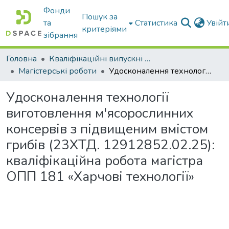
Фонди
Пошук за
та
Статистика
Увій
критеріями
зібрання
Головна
Кваліфікаційні випускні роботи бакалаврів і магістрів
Магістерські роботи
Удосконалення технології виготовлення м'ясорослинних консервів з підвищеним вмістом грибів (23ХТД. 12912852.02.25): кваліфікаційна робота магістра ОПП 181 «Харчові технології»
Удосконалення технології
виготовлення м'ясорослинних
консервів з підвищеним вмістом
грибів (23ХТД. 12912852.02.25):
кваліфікаційна робота магістра
ОПП 181 «Харчові технології»