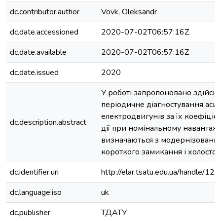
dc.contributor.author
Vovk, Oleksandr
dc.date.accessioned
2020-07-02T06:57:16Z
dc.date.available
2020-07-02T06:57:16Z
dc.date.issued
2020
У роботі запропоновано здійсн
періодичне діагностування ас
електродвигунів за їх коефіціє
dc.description.abstract
дії при номінальному навантаже
визначаються з модернізованих
короткого замикання і холостог
dc.identifier.uri
http://elar.tsatu.edu.ua/handle/
dc.language.iso
uk
dc.publisher
ТДАТУ