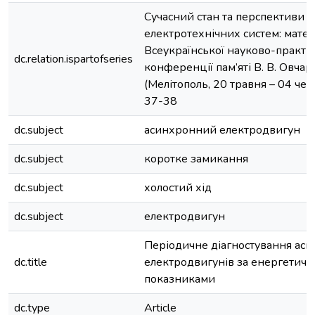
Сучасний стан та перспективи 
електротехнічних систем: матері
Всеукраїнської науково-практич
dc.relation.ispartofseries
конференції пам’яті В. В. Овчар
(Мелітополь, 20 травня – 04 чер
37-38
dc.subject
асинхронний електродвигун
dc.subject
коротке замикання
dc.subject
холостий хід
dc.subject
електродвигун
Періодичне діагностування ас
dc.title
електродвигунів за енергетич
показниками
dc.type
Article