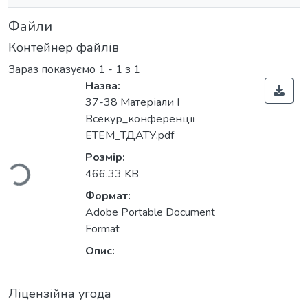
Файли
Контейнер файлів
Зараз показуємо
1 - 1 з 1
Назва:
37-38 Матеріали I
Всекур_конференції
житься...
ЕТЕМ_ТДАТУ.pdf
Розмір:
466.33 KB
Формат:
Adobe Portable Document
Format
Опис:
Ліцензійна угода