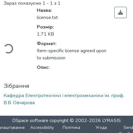
Зараз показуємо
1 - 1 з 1
Назва:
license.txt
житься...
Розмір:
1.71 KB
Формат:
Item-specific license agreed upon
to submission
Опис:
Зібрання
Кафедра Електротехніки і електромеханіки ім. проф.
В.В. Овчарова
DSpace software
copyright © 2002-2026
LYRASIS
алаштування
Accessibility
Політика
Угода
Sen