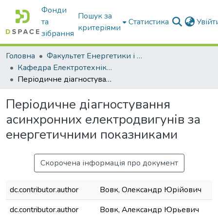
Фонди
Пошук за
та
Статистика
Увій
критеріями
зібрання
Головна
Факультет Енергетики і комп'ютерних технологій
Кафедра Електротехніки і електромеханіки ім. проф. В.В. Овчарова
Періодичне діагностування асинхронних електродвигунів за енергетичними показниками
Періодичне діагностування
асинхронних електродвигунів за
енергетичними показниками
Скорочена інформація про документ
dc.contributor.author
Вовк, Олександр Юрійович
dc.contributor.author
Вовк, Александр Юрьевич