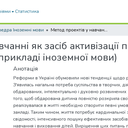
ріями
Статистика
едра Іноземні мови
Метод проектів у навчанні як засіб активізації пізнавальної діяльності учнів (на прикладі іноземної мови)
чанні як засіб активізації 
 прикладі іноземної мови)
Анотація
Реформи в Україні обумовили нові тенденції щодо р
З'явилась нагальна потреба суспільства в творчих, ді
обдарованих, інтелектуально і духовно розвинених
того, щоб обдарована дитина повністю розкрила свої 
реалізувалася в житті необхідно створити певні умо
закладі. Таким чином, життя потребує кардинальної 
свідомості, інтенсивного пошуку ефективних засобів 
навчання і виховання дітей. Вирішення цих питань 