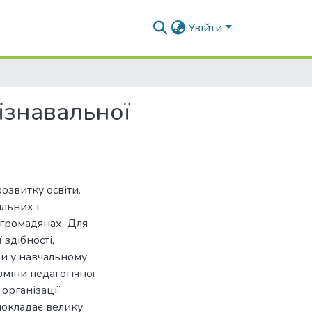
Увійти
пізнавальної
озвитку освіти.
яльних і
 громадянах. Для
здібності,
ви у навчальному
зміни педагогічної
організації
покладає велику