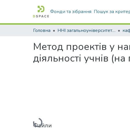
Фонди та зібрання
Пошук за крите
Головна
ННІ загальноуніверситетської підготовки
каф
Метод проектів у нав
діяльності учнів (на
Вантажиться...
Файли