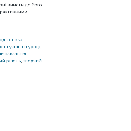
озні вимоги до його
терактивними
підготовка
,
ота учнів на уроці
,
пізнавальної
ий рівень
,
творчий