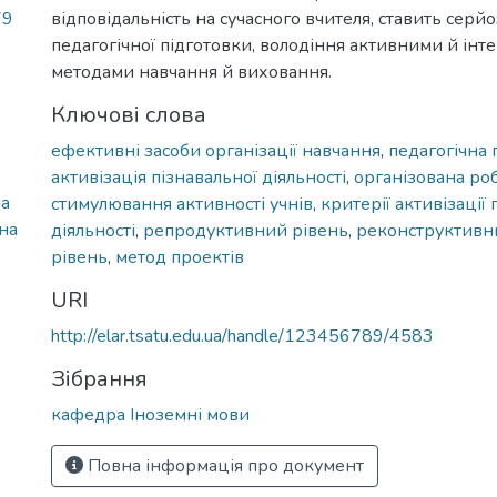
79
відповідальність на сучасного вчителя, ставить серй
педагогічної підготовки, володіння активними й ін
методами навчання й виховання.
Ключові слова
ефективні засоби організації навчання
,
педагогічна 
активізація пізнавальної діяльності
,
організована роб
на
стимулювання активності учнів
,
критерії активізації 
на
діяльності
,
репродуктивний рівень
,
реконструктивн
рівень
,
метод проектів
URI
http://elar.tsatu.edu.ua/handle/123456789/4583
Зібрання
кафедра Іноземні мови
Повна інформація про документ