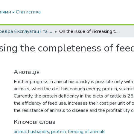
ріями
Статистика
Кафедра Експлуатації та технічного сервісу машин
On the issue of increasing the completeness of feeding highly productive cows
asing the completeness of fee
Анотація
Further progress in animal husbandry is possible only with 
animals, when the diet has enough energy, protein, vitamin
Currently, the protein deficiency in the diets of cattle is
the efficiency of feed use, increases their cost per unit of
the resistance of animals to disease and the profitability 
Ключові слова
animal husbandry
,
protein
,
feeding of animals