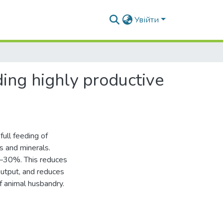
Увійти
ding highly productive
full feeding of
s and minerals.
 25–30%. This reduces
 output, and reduces
of animal husbandry.