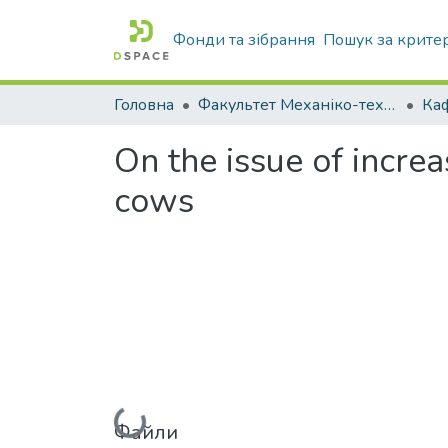
Фонди та зібрання
Пошук за крите
Головна
Факультет Механіко-технологічний
On the issue of incre
cows
Вантажиться...
Файли