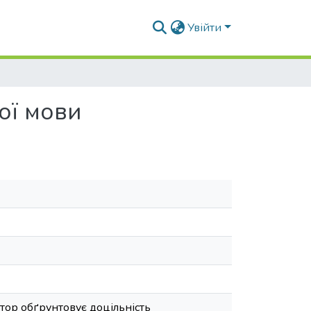
Увійти
ої мови
тор обґрунтовує доцільність