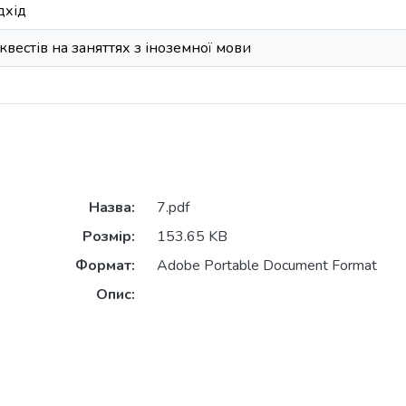
дхід
вестів на заняттях з іноземної мови
Назва:
7.pdf
Розмір:
153.65 KB
Формат:
Adobe Portable Document Format
Опис: