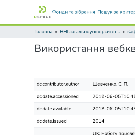
Фонди та зібрання
Пошук за крите
Головна
ННІ загальноуніверситетської підготовки
каф
Використання вебкве
dc.contributor.author
Шевченко, С. П.
dc.date.accessioned
2018-06-05T10:4
dc.date.available
2018-06-05T10:4
dc.date.issued
2014
UK: Роботу присвя