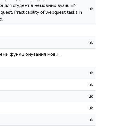
ї для студентів немовних вузів. EN:
uk
est. Practicability of webquest tasks in
d.
uk
леми функціонування мови і
uk
uk
uk
uk
uk