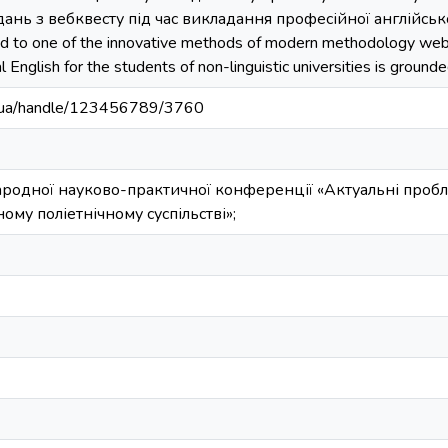
ань з вебквесту під час викладання професійної англійсько
ed to one of the innovative methods of modern methodology webqu
 English for the students of non-linguistic universities is grounde
edu.ua/handle/123456789/3760
ародної науково-практичної конференції «Актуальні проб
ному поліетнічному суспільстві»;