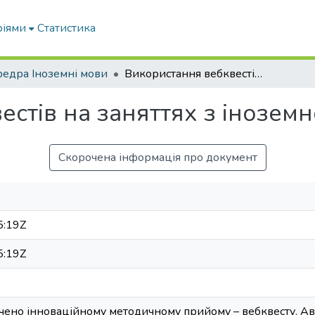
ріями
Статистика
едра Іноземні мови
Використання вебквестів на заняттях з іноземної мови
стів на заняттях з іноземн
Скорочена інформація про документ
5:19Z
5:19Z
чено інноваційному методичному прийому – вебквесту. Ав