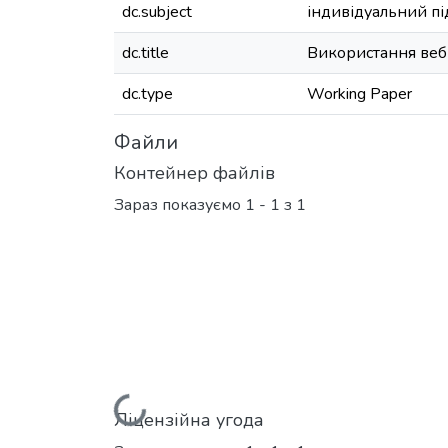
dc.subject
індивідуальний пі
dc.title
Використання вебк
dc.type
Working Paper
Файли
Контейнер файлів
Зараз показуємо
1 - 1 з 1
Ліцензійна угода