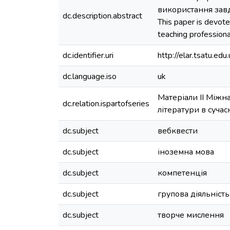
використання завд
dc.description.abstract
This paper is devot
teaching professional
dc.identifier.uri
http://elar.tsatu.
dc.language.iso
uk
Матеріали ІІ Міжн
dc.relation.ispartofseries
літератури в сучас
dc.subject
вебквести
dc.subject
іноземна мова
dc.subject
компетенція
dc.subject
групова діяльність
dc.subject
творче мислення