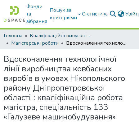
Фонди
Пошук за
та
Статистика
Увій
критеріями
зібрання
Головна
Кваліфікаційні випускні роботи бакалаврів і магістрів
Магістерські роботи
Вдосконалення технологічної лінії виробництва ковбасних виробів в умовах Нікопольского району Дніпропетровської області : кваліфікаційна робота магістра, спеціальність 133 «Галузеве машинобудування»
Вдосконалення технологічної
лінії виробництва ковбасних
виробів в умовах Нікопольского
району Дніпропетровської
області : кваліфікаційна робота
магістра, спеціальність 133
«Галузеве машинобудування»