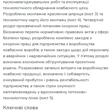
пусконалагоджувальних робіт та експлуатації
технологічного обладнання ковбасного цеху.
Розроблено монтажне креслення шприця (лист 3) та
технологічну карту його монтажу (лист 4). Четвертий
розділ присвячений питанням охорони праці.
Визначено перелік нормативно-правових актів у сфері
безпеки праці, розроблено комплекс заходів з
охорони праці для підприємства з виробництва
ковбасних виробів, а також заходи щодо дій персоналу
в аварійних і надзвичайних ситуаціях. У п’ятому розділі
виконано економічне обґрунтування проєктних
рішень. Розраховано загальні витрати на виробництво
ковбасної продукції, визначено її собівартість,
очікуваний прибуток і рівень рентабельності
підприємства, а також строк окупності
капіталовкладень у вдосконалену потоково-
технологічну лінію (лист 5).
Ключові слова