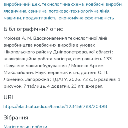
виробничий цех
,
технологічна схема
,
ковбасні вироби
,
яловичина
,
свинина
,
потоково-технологічна лінія
,
машини
,
продуктивність
,
економічна ефективність
Бібліографічний опис
Моісеєв А. М. Вдосконалення технологічної лінії
виробництва ковбасних виробів в умовах
Нікопольского району Дніпропетровської області :
кваліфікаційна робота магістра, спеціальність 133
«Галузеве машинобудування» / Моісеєв Артем
Миколайович. Наук. керівник к.т.н., доцент О. П.
Ломейко. Запоріжжя : ТДАТУ, 2026. 72 с., 5 розділів, 1
рисунок, 7 таблиць, 4 додатки, 23 літ. джерел.
URI
https://elar.tsatu.edu.ua/handle/123456789/20498
Зібрання
Магістерські роботи