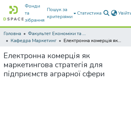
Фонди
Пошук за
та
Статистика
Увій
критеріями
зібрання
Головна
Факультет Економіки та бізнесу
Кафедра Маркетинг
Електронна комерція як маркетингова стратегія для підприємств аграрної сфери
Електронна комерція як
маркетингова стратегія для
підприємств аграрної сфери