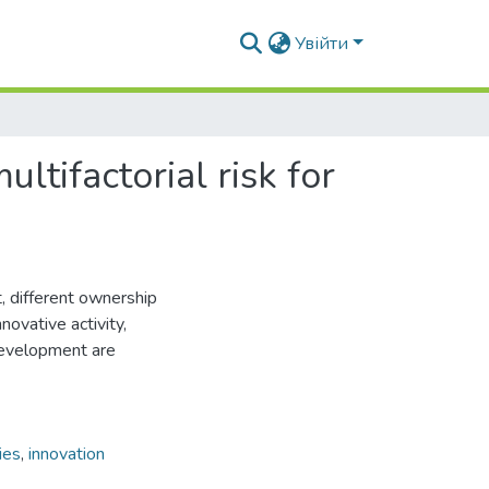
Увійти
ltifactorial risk for
 different ownership
ovative activity,
development are
ies
,
innovation