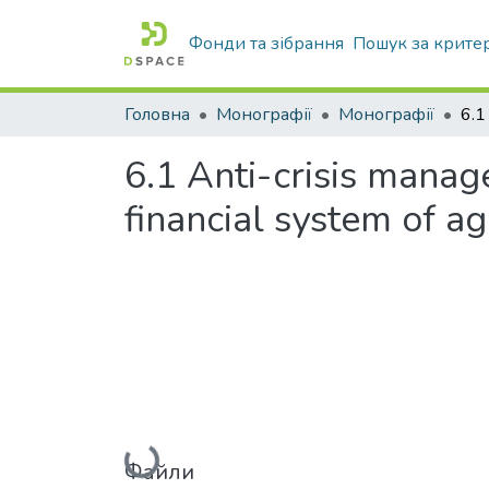
Фонди та зібрання
Пошук за крите
Головна
Монографії
Монографії
6.1 Anti-crisis manage
financial system of ag
Вантажиться...
Файли