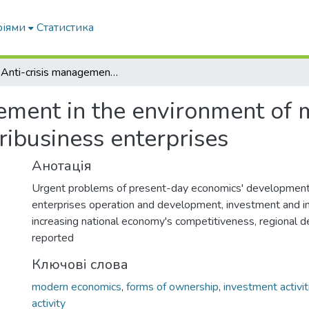
ріями
Статистика
6.1 Anti-crisis management in the environment of multifactorial risk for financial system of agribusiness enterprises
ment in the environment of mu
ribusiness enterprises
Анотація
Urgent problems of present-day economics' development,
enterprises operation and development, investment and inn
increasing national economy's competitiveness, regional 
reported
Ключові слова
modern economics
,
forms of ownership
,
investment activit
activity