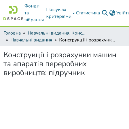
Фонди
Пошук за
та
Статистика
Увій
критеріями
зібрання
Головна
Навчальні видання. Конспекти лекцій
Навчальні видання
Конструкції і розрахунки машин та апаратів переробних виробництв: підручник
Конструкції і розрахунки машин
та апаратів переробних
виробництв: підручник