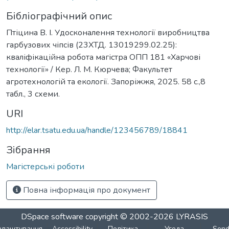
Бібліографічний опис
Птіцина В. І. Удосконалення технології виробництва
гарбузових чіпсів (23ХТД. 13019299.02.25):
кваліфікаційна робота магістра ОПП 181 «Харчові
технології» / Кер. Л. М. Кюрчева; Факультет
агротехнологій та екології. Запоріжжя, 2025. 58 с.,8
табл., 3 схеми.
URI
http://elar.tsatu.edu.ua/handle/123456789/18841
Зібрання
Магістерські роботи
Повна інформація про документ
DSpace software
copyright © 2002-2026
LYRASIS
алаштування
Accessibility
Політика
Угода
Sen