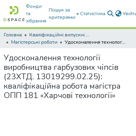
Фонди
Пошук за
та
Статистика
Увій
критеріями
зібрання
Головна
Кваліфікаційні випускні роботи бакалаврів і магістрів
Магістерські роботи
Удосконалення технології виробництва гарбузових чіпсів (23ХТД. 13019299.02.25): кваліфікаційна робота магістра ОПП 181 «Харчові технології»
Удосконалення технології
виробництва гарбузових чіпсів
(23ХТД. 13019299.02.25):
кваліфікаційна робота магістра
ОПП 181 «Харчові технології»