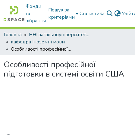
Фонди
Пошук за
та
Статистика
Увій
критеріями
зібрання
Головна
ННІ загальноуніверситетської підготовки
кафедра Іноземні мови
Особливості професійної підготовки в системі освіти США
Особливості професійної
підготовки в системі освіти США
ься...