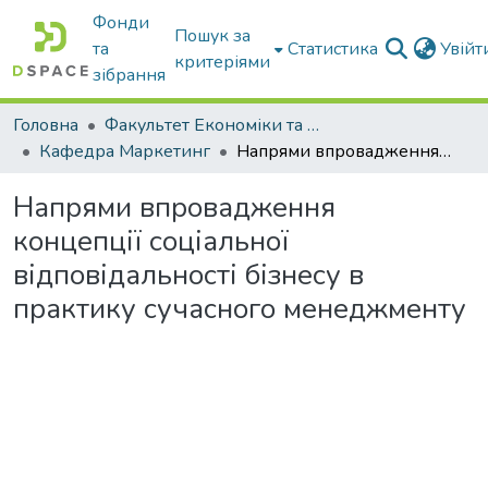
Фонди
Пошук за
та
Статистика
Увій
критеріями
зібрання
Головна
Факультет Економіки та бізнесу
Кафедра Маркетинг
Напрями впровадження концепції соціальної відповідальності бізнесу в практику сучасного менеджменту
Напрями впровадження
концепції соціальної
відповідальності бізнесу в
практику сучасного менеджменту