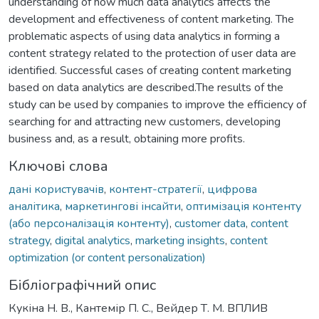
understanding of how much data analytics affects the
development and effectiveness of content marketing. The
problematic aspects of using data analytics in forming a
content strategy related to the protection of user data are
identified. Successful cases of creating content marketing
based on data analytics are described.The results of the
study can be used by companies to improve the efficiency of
searching for and attracting new customers, developing
business and, as a result, obtaining more profits.
Ключові слова
дані користувачів
,
контент-стратегії
,
цифрова
аналітика
,
маркетингові інсайти
,
оптимізація контенту
(або персоналізація контенту)
,
customer data
,
content
strategy
,
digital analytics
,
marketing insights
,
content
optimization (or content personalization)
Бібліографічний опис
Кукіна Н. В., Кантемір П. С., Вейдер Т. М. ВПЛИВ