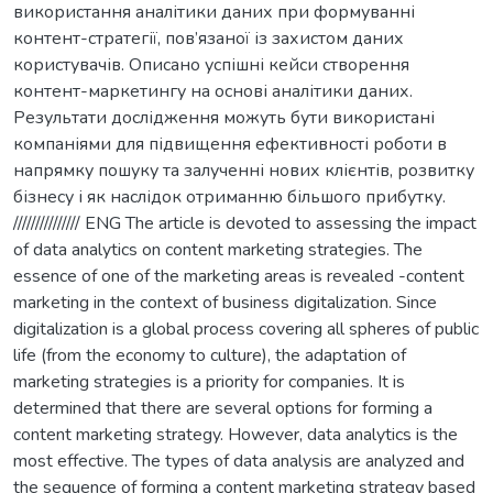
використання аналітики даних при формуванні
контент-стратегії, пов’язаної із захистом даних
користувачів. Описано успішні кейси створення
контент-маркетингу на основі аналітики даних.
Результати дослідження можуть бути використані
компаніями для підвищення ефективності роботи в
напрямку пошуку та залученні нових клієнтів, розвитку
бізнесу і як наслідок отриманню більшого прибутку.
/////////////// ENG The article is devoted to assessing the impact
of data analytics on content marketing strategies. The
essence of one of the marketing areas is revealed -content
marketing in the context of business digitalization. Since
digitalization is a global process covering all spheres of public
life (from the economy to culture), the adaptation of
marketing strategies is a priority for companies. It is
determined that there are several options for forming a
content marketing strategy. However, data analytics is the
most effective. The types of data analysis are analyzed and
the sequence of forming a content marketing strategy based