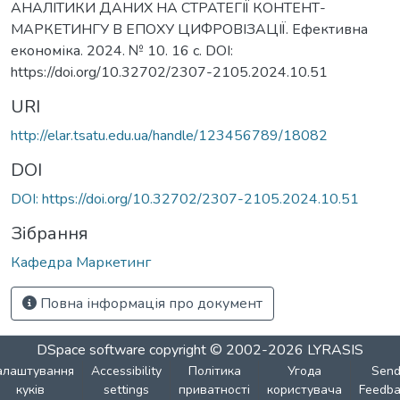
АНАЛІТИКИ ДАНИХ НА СТРАТЕГІЇ КОНТЕНТ-
МАРКЕТИНГУ В ЕПОХУ ЦИФРОВІЗАЦІЇ. Ефективна
економіка. 2024. № 10. 16 с. DOI:
https://doi.org/10.32702/2307-2105.2024.10.51
URI
http://elar.tsatu.edu.ua/handle/123456789/18082
DOI
DOI: https://doi.org/10.32702/2307-2105.2024.10.51
Зібрання
Кафедра Маркетинг
Повна інформація про документ
DSpace software
copyright © 2002-2026
LYRASIS
алаштування
Accessibility
Політика
Угода
Sen
куків
settings
приватності
користувача
Feedba