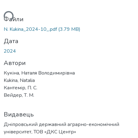
ться...
Файли
N. Kukina_2024-10_.pdf
(3.79 MB)
Дата
2024
Автори
Кукіна, Наталя Володимирівна
Kukina, Natalia
Кантемір, П. С.
Вейдер, Т. М.
Видавець
Дніпровський державний аграрно-економічний
університет, ТОВ «ДКС Центр»