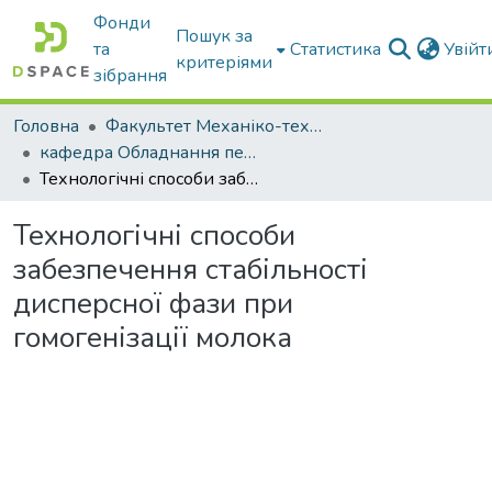
Фонди
Пошук за
та
Статистика
Увій
критеріями
зібрання
Головна
Факультет Механіко-технологічний
кафедра Обладнання переробних і харчових виробництв ім. професора Ф.Ю. Ялпачика
Технологічні способи забезпечення стабільності дисперсної фази при гомогенізації молока
Технологічні способи
забезпечення стабільності
дисперсної фази при
гомогенізації молока