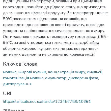
підвищенням температури, оскільки при цьому жир
переходить повністю до рідкого стану, що призводить
до зменшення в’язкості продукту. За температур нижче
50ºС посилюється відстоювання вершків, що
призводить до погіршення якості продукту, внаслідок
утворення та відстоювання скупчень молочного жиру.
Оптимальною вважають температуру гомогенізації 55–
65°С, за якої утворюється тонка міцна адсорбційна
оболонка жирової кульки, яка не має поверхнево-
активних ділянок та не схильна до коалесценції.
Ключові слова
молоко
,
жирові кульки
,
концентрація жиру
,
емульсії
,
гомогенізація молока
,
емульгатор
,
дисперсна фаза
,
диспергування
URI
http://elar.tsatu.edu.ua/handle/123456789/10661