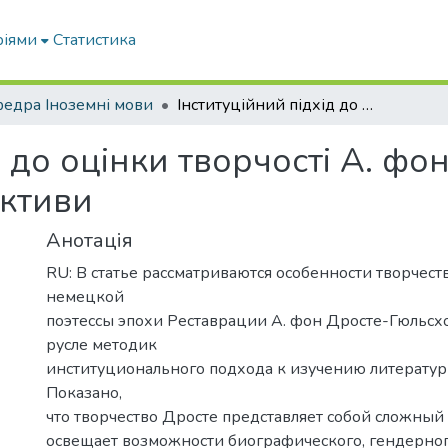
ріями
Статистика
едра Іноземні мови
Інституційний підхід до оцінки творчості А. фон Дросте-Гюльсхоф: проблеми та перспективи
д до оцінки творчості А. ф
ективи
Анотація
RU: В статье рассматриваются особенности творчес
немецкой
поэтессы эпохи Реставрации А. фон Дросте-Гюльсх
русле методик
институционального подхода к изучению литератур
Показано,
что творчество Дросте представляет собой сложный
освещает возможности биографического, гендерног