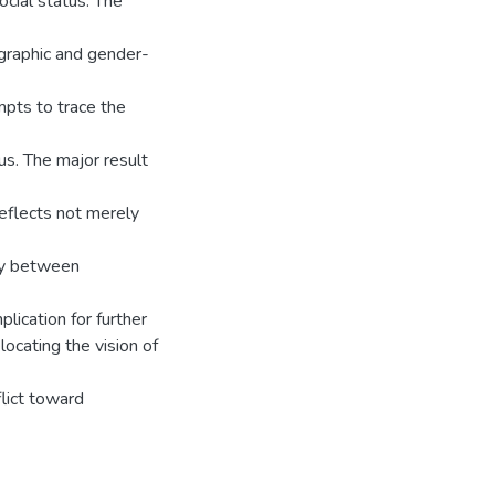
cial status. The
ographic and gender-
mpts to trace the
us. The major result
eflects not merely
omy between
lication for further
locating the vision of
flict toward