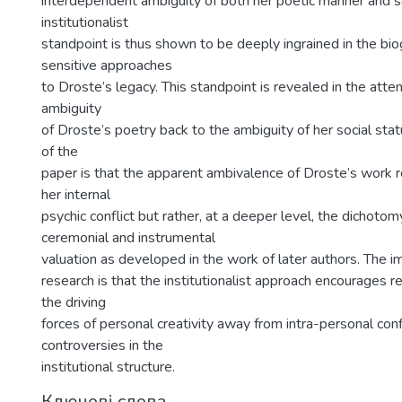
interdependent ambiguity of both her poetic manner and so
institutionalist
standpoint is thus shown to be deeply ingrained in the bi
sensitive approaches
to Droste’s legacy. This standpoint is revealed in the atte
ambiguity
of Droste’s poetry back to the ambiguity of her social stat
of the
paper is that the apparent ambivalence of Droste’s work r
her internal
psychic conflict but rather, at a deeper level, the dichot
ceremonial and instrumental
valuation as developed in the work of later authors. The imp
research is that the institutionalist approach encourages re
the driving
forces of personal creativity away from intra-personal con
controversies in the
institutional structure.
Ключові слова