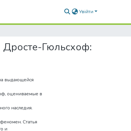
Увійти
он Дросте-Гюльсхоф:
тва выдающейся
оф, оцениваемые в
ного наследия.
 феномен. Статья
о и