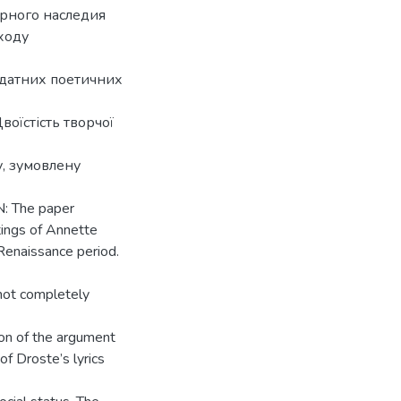
рного наследия
дходу
идатних поетичних
Двоїстість творчої
, зумовлену
: The paper
tings of Annette
Renaissance period.
 not completely
tion of the argument
of Droste’s lyrics