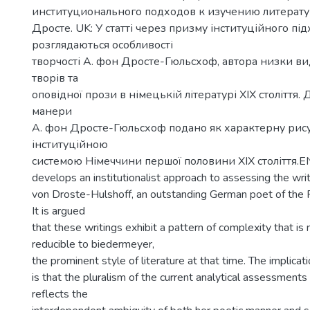
институционального подходов к изучению литерату
Дросте. UK: У статті через призму інституційного пі
розглядаються особливості
творчості А. фон Дросте-Гюльсхоф, автора низки в
творів та
оповідної прози в німецькій літературі ХІХ століття. 
манери
А. фон Дросте-Гюльсхоф подано як характерну рису
інституційною
системою Німеччини першої половини ХІХ століття.EN
develops an institutionalist approach to assessing the wri
von Droste-Hulshoff, an outstanding German poet of the 
It is argued
that these writings exhibit a pattern of complexity that is
reducible to biedermeyer,
the prominent style of literature at that time. The implica
is that the pluralism of the current analytical assessments 
reflects the