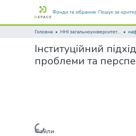
Фонди та зібрання
Пошук за крите
Головна
ННІ загальноуніверситетської підготовки
каф
Інституційний підхі
проблеми та персп
Файли