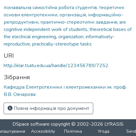
пізнавальна самостійна робота студентів
,
теоретичні
основи електротехніки
,
організація
,
інформаційно-
репродуктивні
,
практично-стереотипні завдання
,
are
cognitive independent work of students
,
theoretical bases of
the electrical engineering
,
organization
,
informatively-
reproductive
,
practically-stereotype tasks
URI
http://elar.tsatu.edu.ua/handle/123456789/7252
Зібрання
Кафедра Електротехніки і електромеханіки ім. проф.
В.В. Овчарова
Повна інформація про документ
DSpace software
copyright © 2002-2026
LYRASIS
алаштування
Accessibility
Політика
Угода
Sen