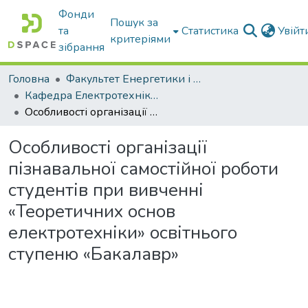
Фонди
Пошук за
та
Статистика
Увій
критеріями
зібрання
Головна
Факультет Енергетики і комп'ютерних технологій
Кафедра Електротехніки і електромеханіки ім. проф. В.В. Овчарова
Особливості організації пізнавальної самостійної роботи студентів при вивченні «Теоретичних основ електротехніки» освітнього ступеню «Бакалавр»
Особливості організації
пізнавальної самостійної роботи
студентів при вивченні
«Теоретичних основ
електротехніки» освітнього
ступеню «Бакалавр»