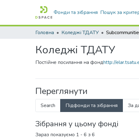
Фонди та зібрання
Пошук за крите
Головна
Коледжі ТДАТУ
Коледжі ТДАТУ
Постійне посилання на фонд
http://elar.tsa
Переглянути
Search
Підфонди та зібрання
За д
Зібрання у цьому фонді
Зараз показуємо
1 - 6 з 6