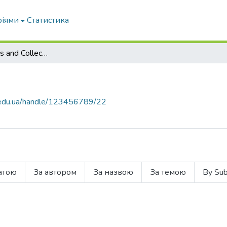
ріями
Статистика
Subcommunities and Collections
tu.edu.ua/handle/123456789/22
атою
За автором
За назвою
За темою
By Sub