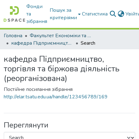
Фонди
Пошук за
та
Статистика
Увій
критеріями
зібрання
Головна
Факультет Економіки та бізнесу
кафедра Підприємництво, торгівля та біржова діяльність (реорганізована)
Search
кафедра Підприємництво,
торгівля та біржова діяльність
(реорганізована)
Постійне посилання зібрання
http://elar.tsatu.edu.ua/handle/123456789/169
Переглянути