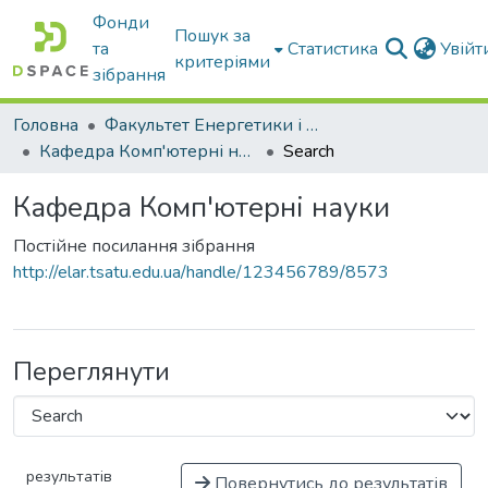
Фонди
Пошук за
та
Статистика
Увій
критеріями
зібрання
Головна
Факультет Енергетики і комп'ютерних технологій
Кафедра Комп'ютерні науки
Search
Кафедра Комп'ютерні науки
Постійне посилання зібрання
http://elar.tsatu.edu.ua/handle/123456789/8573
Переглянути
результатів
Повернутись до результатів