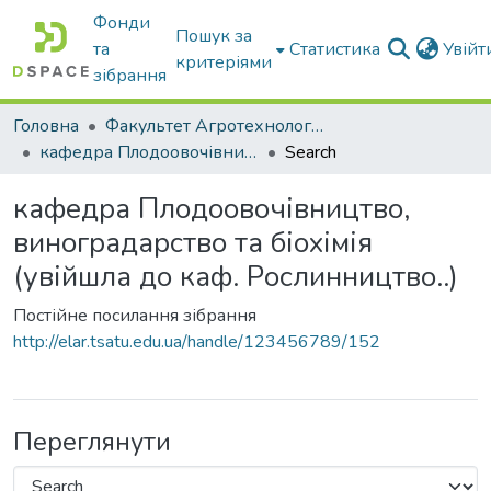
Фонди
Пошук за
та
Статистика
Увій
критеріями
зібрання
Головна
Факультет Агротехнологій та екології
кафедра Плодоовочівництво, виноградарство та біохімія (увійшла до каф. Рослинництво..)
Search
кафедра Плодоовочівництво,
виноградарство та біохімія
(увійшла до каф. Рослинництво..)
Постійне посилання зібрання
http://elar.tsatu.edu.ua/handle/123456789/152
Переглянути