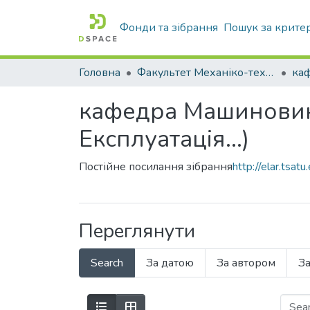
Фонди та зібрання
Пошук за крите
Головна
Факультет Механіко-технологічний
кафедра Машиновико
Експлуатація...)
Постійне посилання зібрання
http://elar.tsa
Переглянути
Search
За датою
За автором
З