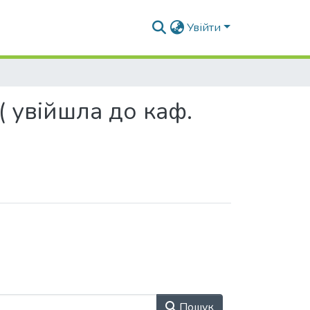
Увійти
 увійшла до каф.
Пошук