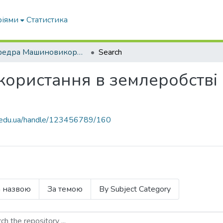
ріями
Статистика
кафедра Машиновикористання в землеробстві ( увійшла до каф. Експлуатація...)
Search
ристання в землеробстві (
tu.edu.ua/handle/123456789/160
а назвою
За темою
By Subject Category