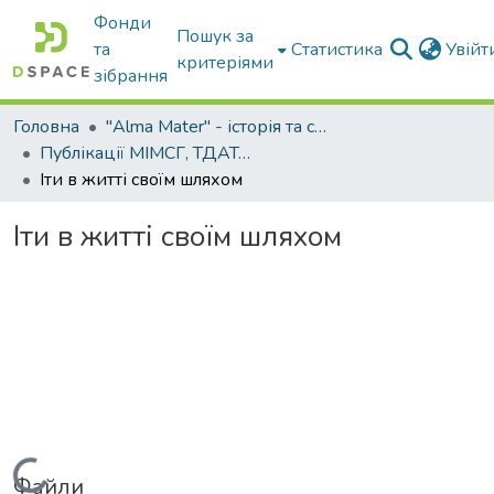
Фонди
Пошук за
та
Статистика
Увій
критеріями
зібрання
Головна
"Alma Mater" - історія та сьогодення Університету
Публікації МІМСГ, ТДАТА, ТДАТУ
Іти в житті своїм шляхом
Іти в житті своїм шляхом
Вантажиться...
Файли