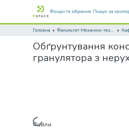
Фонди та зібрання
Пошук за крите
Головна
Факультет Механіко-технологічний
Обґрунтування конс
гранулятора з нер
Файли