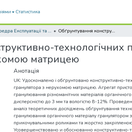
ріями
Статистика
Кафедра Експлуатації та технічного сервісу машин
Обґрунтування конструктивно-технологічних параметрів гранулятора з нерухомою матрицею
труктивно-технологічних 
ухомою матрицею
Анотація
UK: Удосконалено і обґрунтовано конструктивно-те
гранулятора з нерухомою матрицею. Агрегат прист
гранулювання різноманітних матеріалів органічног
дисперсністю до 3 мм та вологістю 8-12%. Проведе
аналіз теоретичних досліджень обґрунтування техн
гранулювання органічного матеріалу гранулятором 
прикочувальними роликами та жорстко закріпленою
Усовершенствовано и обоснованно конструктивно-