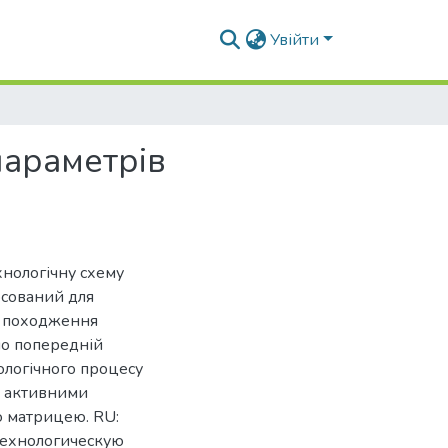
Увійти
параметрів
хнологічну схему
осований для
о походження
но попередній
ологічного процесу
з активними
 матрицею. RU:
технологическую