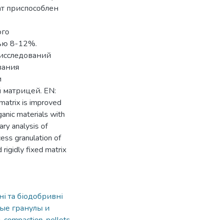
ат приспособлен
ого
ью 8-12%.
исследований
вания
и
 матрицей. EN:
matrix is improved
ganic materials with
ry analysis of
cess granulation of
 rigidly fixed matrix
ні та біодобривні
ые гранулы и