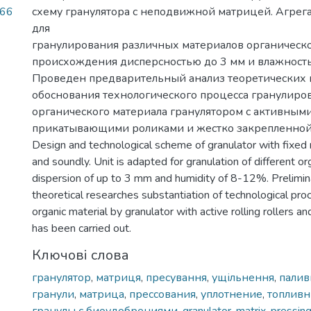
.66
схему гранулятора с неподвижной матрицей. Агрег
для
гранулирования различных материалов органическ
происхождения дисперсностью до 3 мм и влажност
Проведен предварительный анализ теоретических 
обоснования технологического процесса гранулиро
органического материала гранулятором с активным
прикатывающими роликами и жестко закрепленной
Design and technological scheme of granulator with fixed 
and soundly. Unit is adapted for granulation of different or
dispersion of up to 3 mm and humidity of 8-12%. Prelimina
theoretical researches substantiation of technological pro
organic material by granulator with active rolling rollers and
has been carried out.
Ключові слова
гранулятор
,
матриця
,
пресування
,
ущільнення
,
палив
гранули
,
матрица
,
прессования
,
уплотнение
,
топливн