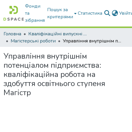
Фонди
Пошук за
та
Статистика
Увій
критеріями
зібрання
Головна
Кваліфікаційні випускні роботи бакалаврів і магістрів
Магістерські роботи
Управління внутрішнім потенціалом підприємства: кваліфікаційна робота на здобуття освітнього ступеня Магістр
Управління внутрішнім
потенціалом підприємства:
кваліфікаційна робота на
здобуття освітнього ступеня
Магістр