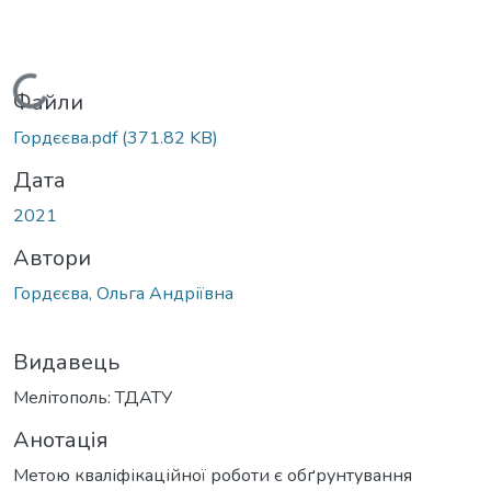
Вантажиться...
Файли
Гордєєва.pdf
(371.82 KB)
Дата
2021
Автори
Гордєєва, Ольга Андріївна
Видавець
Мелітополь: ТДАТУ
Анотація
Метою кваліфікаційної роботи є обґрунтування