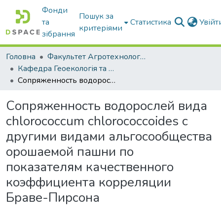
Фонди
Пошук за
та
Статистика
Увій
критеріями
зібрання
Головна
Факультет Агротехнологій та екології
Кафедра Геоекологія та землеустрій
Сопряженность водорослей вида chlorococcum chlorococcoides с другими видами альгосообщества орошаемой пашни по показателям качественного коэффициента корреляции Браве-Пирсона
Сопряженность водорослей вида
chlorococcum chlorococcoides с
другими видами альгосообщества
орошаемой пашни по
показателям качественного
коэффициента корреляции
Браве-Пирсона