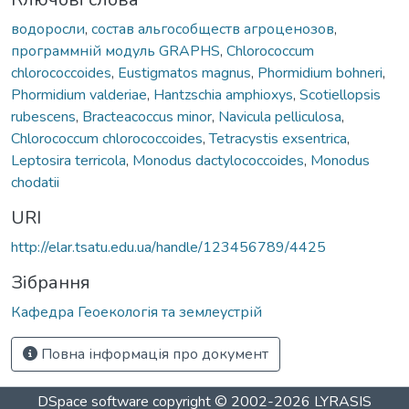
водоросли
,
состав альгособществ агроценозов
,
программній модуль GRAPHS
,
Chlorococcum
chlorococcoides
,
Eustigmatos magnus
,
Phormidium bohneri
,
Phormidium valderiae
,
Hantzschia amphioxys
,
Scotiellopsis
rubescens
,
Bracteacoccus minor
,
Navicula pelliculosa
,
Chlorococcum chlorococcoides
,
Tetracystis exsentrica
,
Leptosira terricola
,
Monodus dactylococcoides
,
Monodus
chodatii
URI
http://elar.tsatu.edu.ua/handle/123456789/4425
Зібрання
Кафедра Геоекологія та землеустрій
Повна інформація про документ
DSpace software
copyright © 2002-2026
LYRASIS