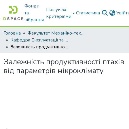
Фонди
Пошук за
та
Статистика
Увій
критеріями
зібрання
Головна
Факультет Механіко-технологічний
Кафедра Експлуатації та технічного сервісу машин
Залежність продуктивності птахів від параметрів мікроклімату
Залежність продуктивності птахів
від параметрів мікроклімату