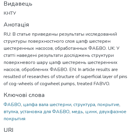
Видавець
КНТУ
Анотація
RU: В статье приведены результаты исследований
структуры поверхностного слоя цапф шестерен
шестеренных насосов, обработанных ФАБВО. UK: У
статті наведені результати досліджень структури
поверхневого шару цапф шестерень шестеренних
насосів, оброблених ФАБВО. EN: In article results are
resulted of researches of structure of superficial layer of pins
of cog-wheels of cogwheel pumps, treated FABVO.
Ключові слова
ФАБВО
,
цапфа вала шестерни
,
структура
,
покрытие
,
втулка
,
установка для ФАБВО
,
медь
,
цинк
,
двухфазное
покрытия
URI