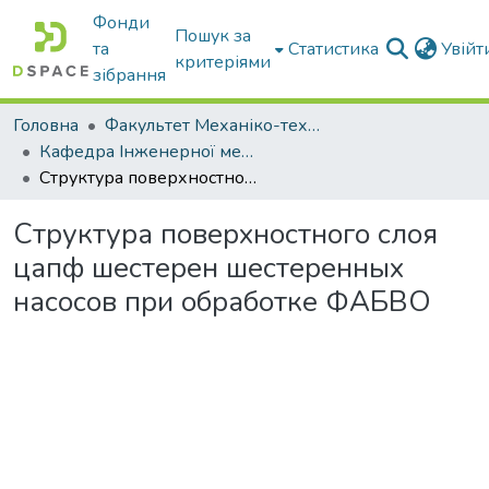
Фонди
Пошук за
та
Статистика
Увій
критеріями
зібрання
Головна
Факультет Механіко-технологічний
Кафедра Інженерної механіки та комп'ютерного проектування
Структура поверхностного слоя цапф шестерен шестеренных насосов при обработке ФАБВО
Структура поверхностного слоя
цапф шестерен шестеренных
насосов при обработке ФАБВО