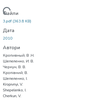
Вантажиться...
Файли
3.pdf
(363.8 KB)
Дата
2010
Автори
Кропивный, В .Н.
Шепеленко, И. В.
Черкун, В. В.
Кропівний, В.
Шепеленко, І.
Kropivnyi, V.
Shepelenko, I.
Cherkun, V.