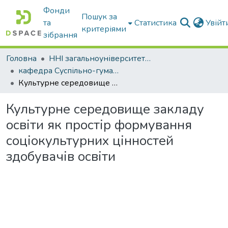
Фонди
Пошук за
та
Статистика
Увій
критеріями
зібрання
Головна
ННІ загальноуніверситетської підготовки
кафедра Суспільно-гуманітарні науки
Культурне середовище закладу освіти як простір формування соціокультурних цінностей здобувачів освіти
Культурне середовище закладу
освіти як простір формування
соціокультурних цінностей
здобувачів освіти