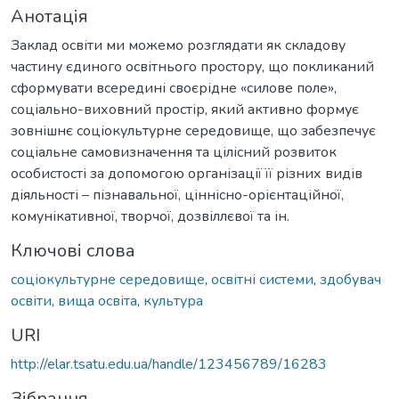
Анотація
Заклад освіти ми можемо розглядати як складову
частину єдиного освітнього простору, що покликаний
сформувати всередині своєрідне «силове поле»,
соціально-виховний простір, який активно формує
зовнішнє соціокультурне середовище, що забезпечує
соціальне самовизначення та цілісний розвиток
особистості за допомогою організації її різних видів
діяльності – пізнавальної, ціннісно-орієнтаційної,
комунікативної, творчої, дозвіллєвої та ін.
Ключові слова
соціокультурне середовище
,
освітні системи
,
здобувач
освіти
,
вища освіта
,
культура
URI
http://elar.tsatu.edu.ua/handle/123456789/16283
Зібрання