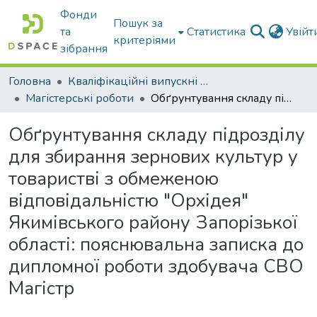
Фонди
Пошук за
та
Статистика
Увій
критеріями
зібрання
Головна
Кваліфікаційні випускні роботи бакалаврів і магістрів
Магістерські роботи
Обґрунтування складу підрозділу для збирання зернових культур у товаристві з обмеженою відповідальністю "Орхідея" Якимівського району Запорізької області: пояснювальна записка до дипломної роботи здобувача СВО Магістр
Обґрунтування складу підрозділу
для збирання зернових культур у
товаристві з обмеженою
відповідальністю "Орхідея"
Якимівського району Запорізької
області: пояснювальна записка до
дипломної роботи здобувача СВО
Магістр