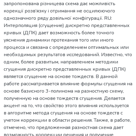
запропонована різницева схема дає можливість
корекції розв’язку і отримання не осцилюючого
однозначного ряду довільної конфігурації. RU:
Интерполяция (сгущение) дискретно представленных
кривых (ДПК) дает возможность более точного
уяснения динамики протекания того или иного
процесса и связана с определением оптимальных или
необходимых результатов исследований. Известно, что
одним, более развитым, направлением методики
сгущения дискретно представленных кривых (ДПК)
является сгущение на основе тождеств. В данной
работе рассматривается влияние формулы сгущения на
основе базисного 3-полинома на разностную схему,
полученную на основе тождеств сгущения. Делается
акцент на то, что свойство этого влияния используется
в алгоритме метода сгущения на основе тождеств с
учетом коррекции в области решения. Также, в работе,
отмечено, что предложенная разностная схема дает
возможность коррекции решения и получение