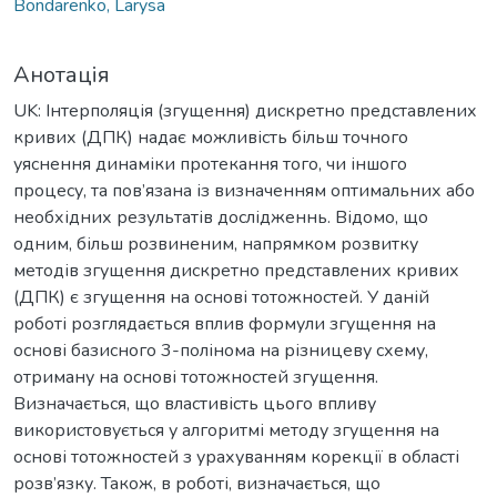
Bondarenko, Larysa
Анотація
UK: Інтерполяція (згущення) дискретно представлених
кривих (ДПК) надає можливість більш точного
уяснення динаміки протекання того, чи іншого
процесу, та пов’язана із визначенням оптимальних або
необхідних результатів дослідженнь. Відомо, що
одним, більш розвиненим, напрямком розвитку
методів згущення дискретно представлених кривих
(ДПК) є згущення на основі тотожностей. У даній
роботі розглядається вплив формули згущення на
основі базисного 3-полінома на різницеву схему,
отриману на основі тотожностей згущення.
Визначається, що властивість цього впливу
використовується у алгоритмі методу згущення на
основі тотожностей з урахуванням корекції в області
розв’язку. Також, в роботі, визначається, що