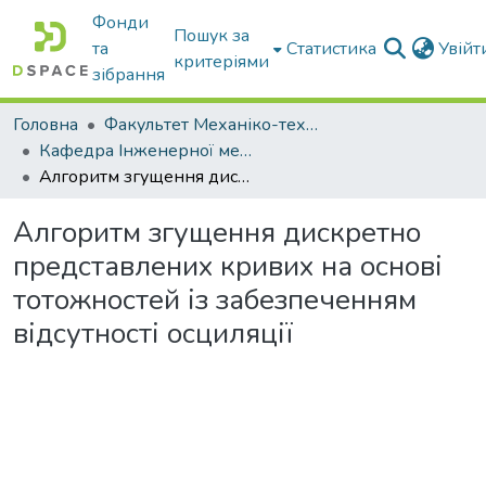
Фонди
Пошук за
та
Статистика
Увій
критеріями
зібрання
Головна
Факультет Механіко-технологічний
Кафедра Інженерної механіки та комп'ютерного проектування
Алгоритм згущення дискретно представлених кривих на основі тотожностей із забезпеченням відсутності осциляції
Алгоритм згущення дискретно
представлених кривих на основі
тотожностей із забезпеченням
відсутності осциляції