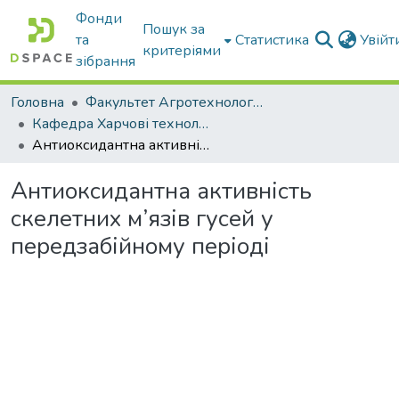
Фонди
Пошук за
та
Статистика
Увій
критеріями
зібрання
Головна
Факультет Агротехнологій та екології
Кафедра Харчові технологіі та готельно-ресторанна справа
Антиоксидантна активність скелетних м’язів гусей у передзабійному періоді
Антиоксидантна активність
скелетних м’язів гусей у
передзабійному періоді