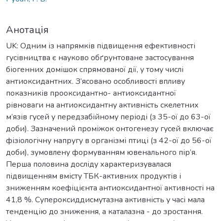
Анотація
UK: Одним із напрямків підвищення ефективності
гусівництва є науково обґрунтоване застосування
біогенних домішок спрямованої дії, у тому числі
антиоксидантних. З’ясовано особливості впливу
показників прооксидантно- антиоксидантної
рівноваги на антиоксидантну активність скелетних
м’язів гусей у передзабійному періоді (з 35-ої до 63-ої
доби). Зазначений проміжок онтогенезу гусей включає
фізіологічну напругу в організмі птиці (з 42-ої до 56-ої
доби), зумовлену формуванням ювенального пір’я.
Перша половина досліду характеризувалася
підвищенням вмісту ТБК-активних продуктів і
зниженням коефіцієнта антиоксидантної активності на
41,8 %. Супероксиддисмутазна активність у часі мала
тенденцію до зниження, а каталазна - до зростання.