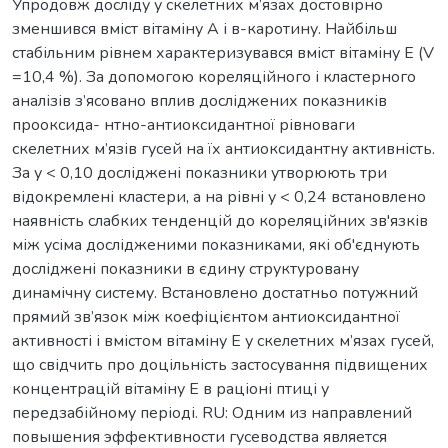
Упродовж досліду у скелетних м’язах достовірно
зменшився вміст вітаміну А і в-каротину. Найбільш
стабільним рівнем характеризувався вміст вітаміну Е (V
=10,4 %). За допомогою кореляційного і кластерного
аналізів з’ясовано вплив досліджених показників
прооксида- нтно-антиоксидантної рівноваги
скелетних м’язів гусей на їх антиоксидантну активність.
За у < 0,10 досліджені показники утворюють три
відокремлені кластери, а на рівні у < 0,24 встановлено
наявність слабких тенденцій до кореляційних зв'язків
між усіма дослідженими показниками, які об'єднують
досліджені показники в єдину структуровану
динамічну систему. Встановлено достатньо потужний
прямий зв’язок між коефіцієнтом антиоксидантної
активності і вмістом вітаміну Е у скелетних м’язах гусей,
що свідчить про доцільність застосування підвищених
концентрацій вітаміну Е в раціоні птиці у
передзабійному періоді. RU: Одним из направлений
повышения эффективности гусеводства является