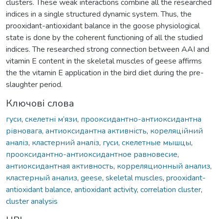
clusters. These weak interactions combine all the researched
indices in a single structured dynamic system. Thus, the
prooxidant-antioxidant balance in the goose physiological
state is done by the coherent functioning of all the studied
indices. The researched strong connection between AAI and
vitamin E content in the skeletal muscles of geese affirms
the the vitamin E application in the bird diet during the pre-
slaughter period.
Ключові слова
гуси
,
скелетні м’язи
,
прооксидантно-антиоксидантна
рівновага
,
антиоксидантна активність
,
кореляційний
аналіз
,
кластерний аналіз
,
гуси
,
скелетные мышцы
,
прооксидантно-антиоксидантное равновесие
,
антиоксидантная активность
,
корреляционный анализ
,
кластерный анализ
,
geese
,
skeletal muscles
,
prooxidant-
antioxidant balance
,
antioxidant activity
,
correlation cluster
,
cluster analysis