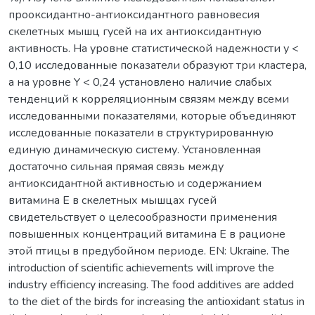
прооксидантно-антиоксидантного равновесия
скелетных мышц гусей на их антиоксидантную
активность. На уровне статистической надежности у <
0,10 исследованные показатели образуют три кластера,
а на уровне Y < 0,24 установлено наличие слабых
тенденций к корреляционным связям между всеми
исследованными показателями, которые объединяют
исследованные показатели в структурированную
единую динамическую систему. Установленная
достаточно сильная прямая связь между
антиоксидантной активностью и содержанием
витамина Е в скелетных мышцах гусей
свидетельствует о целесообразности применения
повышенных концентраций витамина Е в рационе
этой птицы в предубойном периоде. EN: Ukraine. The
introduction of scientific achievements will improve the
industry efficiency increasing. The food additives are added
to the diet of the birds for increasing the antioxidant status in