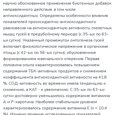
научно обоснованное применение биогенных добавок
направленного действия, в том числе
антиоксидантных. Определены особенности влияния
показателей прооксидантно-антиоксидантного
равновесия на антиоксидантную активность скелетных
мышц гусей в предубойному периоде (с 35-ых по 63-
ьи сутки). Указанный промежуток онтогенеза гусей
включает физиологическое напряжение в организме
птицы (с 42-ых по 56-ых сутки), обусловленное
формированием ювенального оперения. Первая
половина опыта характеризовалась повышением
содержания ТБК-активных продуктов и снижением
коэффициента антиоксидантной активности на 41,8
%. СОД-активность во времени имела тенденцию к
снижению, а КАТ - к увеличению. С 35-ых по 63-ьи
сутки достоверно уменьшилось содержание витамина
А и Р-каротина. Наиболее стабильным уровнем
характеризовалось содержание витамина Е (v = 10,4
%). Изучено влияние исследованных показателей