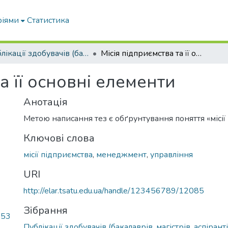
ріями
Статистика
Публікації здобувачів (бакалаврів. магістрів, аспірантів)
Місія підприємства та її основні елементи
а її основні елементи
Анотація
Метою написання тез є обґрунтування поняття «місії
Ключові слова
місії підприємства
,
менеджмент
,
управління
URI
http://elar.tsatu.edu.ua/handle/123456789/12085
Зібрання
.53
Публікації здобувачів (бакалаврів. магістрів, аспіранті