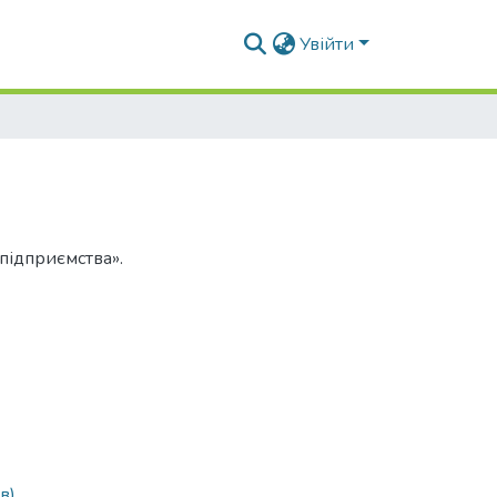
Увійти
 підприємства».
в)