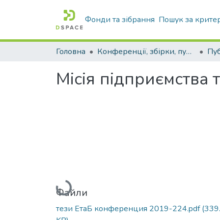
Фонди та зібрання
Пошук за крите
Головна
Конференції, збірки, публікації молодих вчених і здобувачів : магістрів, бакалаврів, аспірантів.
Місія підприємства т
Вантажиться...
Файли
тези ЕтаБ конференция 2019-224.pdf
(339