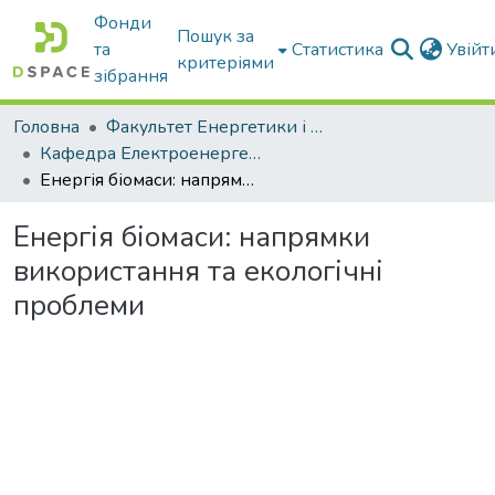
Фонди
Пошук за
та
Статистика
Увій
критеріями
зібрання
Головна
Факультет Енергетики і комп'ютерних технологій
Кафедра Електроенергетики і електротехнологій
Енергія біомаси: напрямки використання та екологічні проблеми
Енергія біомаси: напрямки
використання та екологічні
проблеми