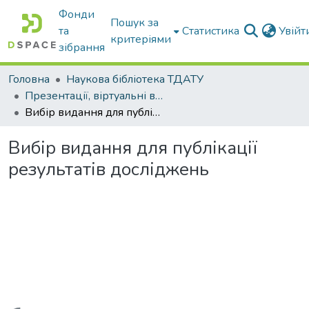
Фонди
Пошук за
та
Статистика
Увій
критеріями
зібрання
Головна
Наукова бібліотека ТДАТУ
Презентації, віртуальні виставки наукової бібліотеки
Вибір видання для публікації результатів досліджень
Вибір видання для публікації
результатів досліджень