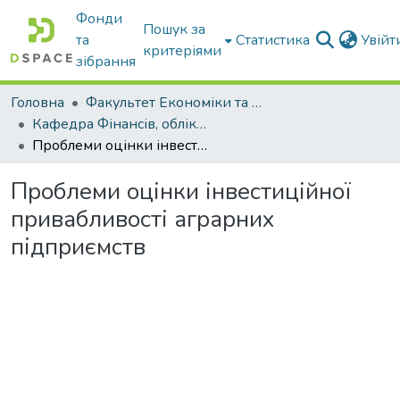
Фонди
Пошук за
та
Статистика
Увій
критеріями
зібрання
Головна
Факультет Економіки та бізнесу
Кафедра Фінансів, обліку і оподаткування
Проблеми оцінки інвестиційної привабливості аграрних підприємств
Проблеми оцінки інвестиційної
привабливості аграрних
підприємств