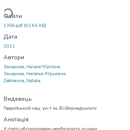
ься...
Файли
1356.pdf
(92.65 KB)
Дата
2011
Автори
Захарова, Наталя Юріївна
Захарова, Наталья Юрьевна
Zakharova, Natalia
Видавець
Таврійський нац. ун-т ім. В.І.Вернадського
Анотація
У статті обґрунтовано необхідність оцінки