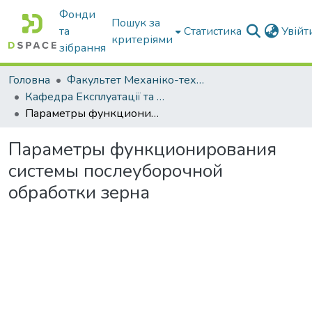
Фонди
Пошук за
та
Статистика
Увій
критеріями
зібрання
Головна
Факультет Механіко-технологічний
Кафедра Експлуатації та технічного сервісу машин
Параметры функционирования системы послеуборочной обработки зерна
Параметры функционирования
системы послеуборочной
обработки зерна