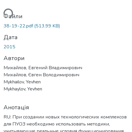
ься...
Файли
38-19-22.pdf
(513.99 KB)
Дата
2015
Автори
Михайлов, Евгений Владимирович
Михайлов, Євген Володимирович
Mykhailov, Yevhen
Mykhaylov, Yevhen
Анотація
RU: При создании новых технологических комплексов
для ПУОЗ необходимо использовать методики,
учитывающие реальные условия функционирования