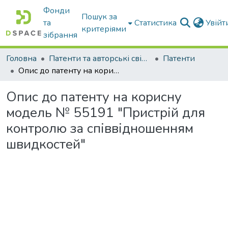
Фонди
Пошук за
та
Статистика
Увій
критеріями
зібрання
Головна
Патенти та авторські свідоцтва
Патенти
Опис до патенту на корисну модель № 55191 "Пристрій для контролю за співвідношенням швидкостей"
Опис до патенту на корисну
модель № 55191 "Пристрій для
контролю за співвідношенням
швидкостей"