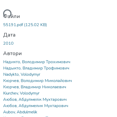
ться...
Файли
55191.pdf
(125.02 KB)
Дата
2010
Автори
Надикто, Володимир Трохимович
Надыкто, Владимир Трофимович
Nadykto, Volodymyr
Кюрчев, Володимир Миколайович
Кюрчев, Владимир Николаевич
Kiurchev, Volodymyr
Аюбов, Абдулмелік Мухтарович
Аюбов, Абдулмелик Мухтарович
Aubov, Abdulmelik