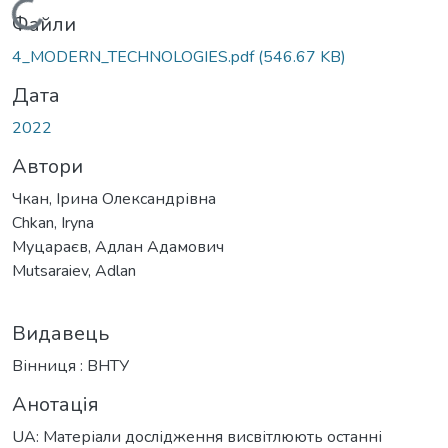
Вантажиться...
Файли
4_MODERN_TECHNOLOGIES.pdf
(546.67 KB)
Дата
2022
Автори
Чкан, Ірина Олександрівна
Chkan, Iryna
Муцараєв, Адлан Адамович
Mutsaraiev, Adlan
Видавець
Вінниця : ВНТУ
Анотація
UA: Матеріали дослідження висвітлюють останні