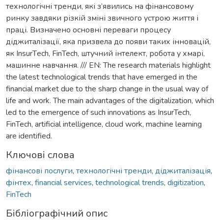
технологічні тренди, які з’явились на фінансовому
ринку завдяки різкій зміні звичного устрою життя і
праці. Визначено основні переваги процесу
діджиталізації, яка призвела до появи таких інновацій,
як InsurТech, FinTech, штучний інтелект, робота у хмарі,
машинне навчання. /// EN: The research materials highlight
the latest technological trends that have emerged in the
financial market due to the sharp change in the usual way of
life and work. The main advantages of the digitalization, which
led to the emergence of such innovations as InsurTech,
FinTech, artificial intelligence, cloud work, machine learning
are identified.
Ключові слова
фінансові послуги
,
технологічні тренди
,
діджиталізація
,
фінтех
,
financial services
,
technological trends
,
digitization
,
FinTech
Бібліографічний опис