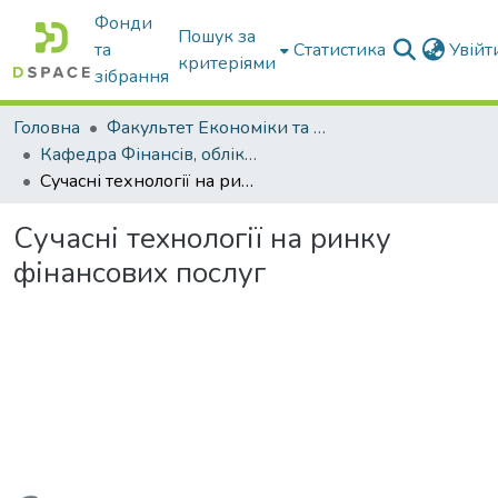
Фонди
Пошук за
та
Статистика
Увій
критеріями
зібрання
Головна
Факультет Економіки та бізнесу
Кафедра Фінансів, обліку і оподаткування
Сучасні технології на ринку фінансових послуг
Сучасні технології на ринку
фінансових послуг