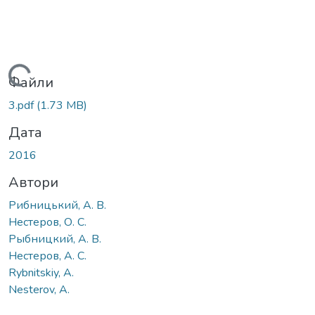
житься...
Файли
3.pdf
(1.73 MB)
Дата
2016
Автори
Рибницький, А. В.
Нестеров, О. С.
Рыбницкий, А. В.
Нестеров, А. С.
Rybnitskiy, A.
Nesterov, A.