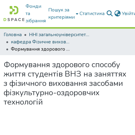
Фонди
Пошук за
та
Статистика
Увій
критеріями
зібрання
Головна
ННІ загальноуніверситетської підготовки
кафедра Фізичне виховання і спорт
Формування здорового способу життя студентів ВНЗ на заняттях з фізичного виховання засобами фізкультурно-оздоровчих технологій
Формування здорового способу
життя студентів ВНЗ на заняттях
з фізичного виховання засобами
фізкультурно-оздоровчих
технологій