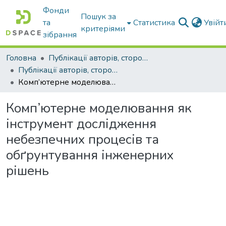
Фонди
Пошук за
та
Статистика
Увій
критеріями
зібрання
Головна
Публікації авторів, сторонніх університету
Публікації авторів, сторонніх університету
Комп’ютерне моделювання як інструмент дослідження небезпечних процесів та обґрунтування інженерних рішень
Комп’ютерне моделювання як
інструмент дослідження
небезпечних процесів та
обґрунтування інженерних
рішень