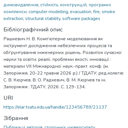
димовидалення
,
стійкість конструкцій
,
програмні
комплекси
,
computer modelling
,
evacuation
,
fire
,
smoke
extraction
,
structural stability
,
software packages
Бібліографічний опис
Рашкевич Н. В. Комп’ютерне моделювання як
інструмент дослідження небезпечних процесів та
обґрунтування інженерних рішень. Розвиток сучасної
науки та освіти: реалії, проблеми якості, інновації :
матеріали VІІ Міжнародної наук.-практ. конф. (м.
Запоріжжя, 20-22 травня 2026 р.) / ТДАТУ; ред.колегія:
С. В. Кюрчев, В. О. Радкевич, В. М. Кюрчев та ін.
Запоріжжя : ТДАТУ, 2026. С. 129-134.
URI
https://elar.tsatu.edu.ua/handle/123456789/21137
Зібрання
Публікації авторів, сторонніх університету