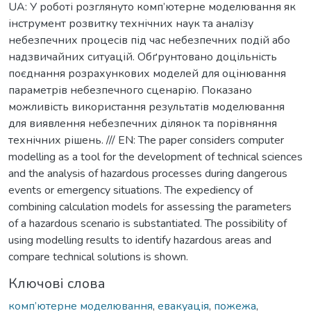
UA: У роботі розглянуто комп’ютерне моделювання як
інструмент розвитку технічних наук та аналізу
небезпечних процесів під час небезпечних подій або
надзвичайних ситуацій. Обґрунтовано доцільність
поєднання розрахункових моделей для оцінювання
параметрів небезпечного сценарію. Показано
можливість використання результатів моделювання
для виявлення небезпечних ділянок та порівняння
технічних рішень. /// EN: The paper considers computer
modelling as a tool for the development of technical sciences
and the analysis of hazardous processes during dangerous
events or emergency situations. The expediency of
combining calculation models for assessing the parameters
of a hazardous scenario is substantiated. The possibility of
using modelling results to identify hazardous areas and
compare technical solutions is shown.
Ключові слова
комп’ютерне моделювання
,
евакуація
,
пожежа
,