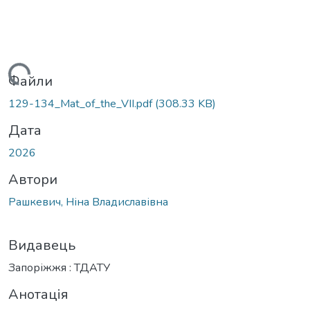
ажиться...
Файли
129-134_Mat_of_the_VІІ.pdf
(308.33 KB)
Дата
2026
Автори
Рашкевич, Ніна Владиславівна
Видавець
Запоріжжя : ТДАТУ
Анотація