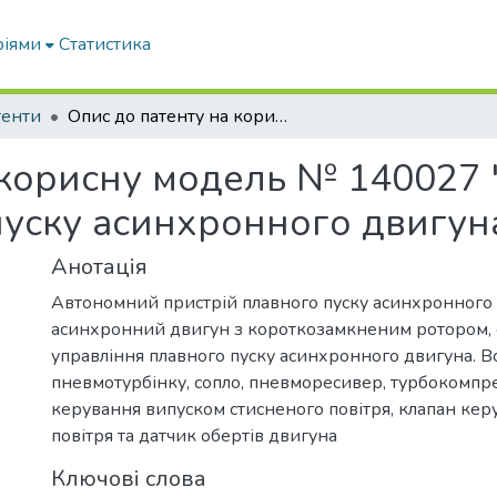
ріями
Статистика
тенти
Опис до патенту на корисну модель № 140027 "Автономний пристрій плавного пуску асинхронного двигуна"
 корисну модель № 140027
пуску асинхронного двигун
Анотація
Автономний пристрій плавного пуску асинхронного 
асинхронний двигун з короткозамкненим ротором, 
управління плавного пуску асинхронного двигуна. В
пневмотурбінку, сопло, пневморесивер, турбокомпре
керування випуском стисненого повітря, клапан кер
повітря та датчик обертів двигуна
Ключові слова