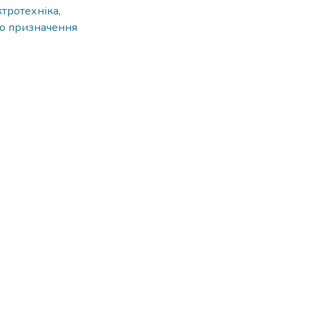
ктротехніка
,
о призначення