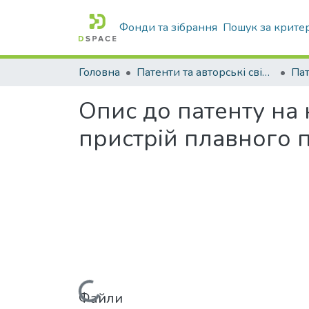
Фонди та зібрання
Пошук за крите
Головна
Патенти та авторські свідоцтва
Па
Опис до патенту на
пристрій плавного 
Файли