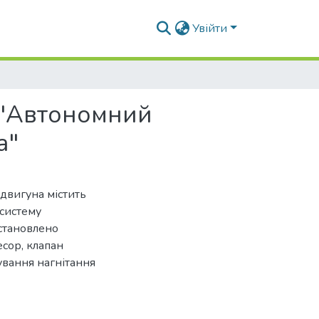
Увійти
 "Автономний
а"
двигуна містить
систему
становлено
сор, клапан
ування нагнітання