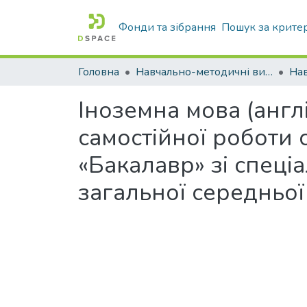
Фонди та зібрання
Пошук за крите
Головна
Навчально-методичні видання
Іноземна мова (англі
самостійної роботи 
«Бакалавр» зі спеці
загальної середньої