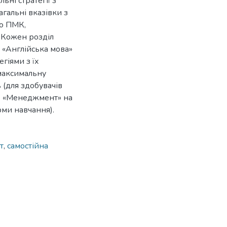
ьні стратегії з
гальні вказівки з
до ПМК,
 Кожен розділ
 «Англійська мова»
гіями з їх
 максимальну
 (для здобувачів
73 «Менеджмент» на
рми навчання).
т
,
самостійна