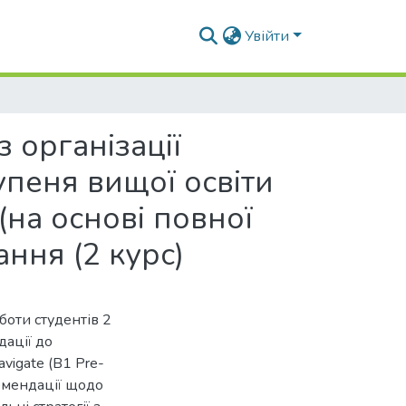
Увійти
з організації
упеня вищої освіти
(на основі повної
ння (2 курс)
боти студентів 2
дації до
vigate (B1 Pre-
комендації щодо