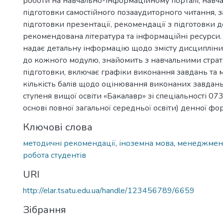
роботи на навчально-інформаційному порталі, навчал
підготовки самостійного позааудиторного читання, за
підготовки презентації, рекомендації з підготовки 
рекомендована література та інформаційні ресурси.
надає детальну інформацію щодо змісту дисципліни
до кожного модулю, знайомить з навчальними страте
підготовки, включає графіки виконання завдань та
кількість балів щодо оцінювання виконаних завдань
ступеня вищої освіти «Бакалавр» зі спеціальності 0
основі повної загальної середньої освіти) денної фо
Ключові слова
методичні рекомендації
,
іноземна мова
,
менеджмен
робота студентів
URI
http://elar.tsatu.edu.ua/handle/123456789/6659
Зібрання