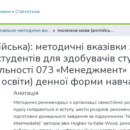
ріями
Статистика
Навчально-методичні видання
Іноземна мова (англійська): методичні вказівки з організації самостійної роботи студентів для здобувачів ступеня вищої освіти «Бакалавр» зі спеціальності 073 «Менеджмент» (на основі повної загальної середньої освіти) денної форми навчання (2 курс)
йська): методичні вказівки 
студентів для здобувачів ст
альності 073 «Менеджмент» 
 освіти) денної форми навча
Анотація
Методичні рекомендації з організації самостійної ро
курсу складаються зі вступу, шести розділів: рекомен
підготовки домашнього завдання за підручником “Na
Intermediate)” авторів Jake Hughes та Katie Wood, ре