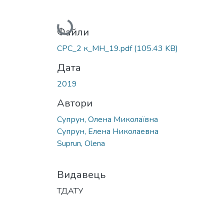
Вантажиться...
Файли
СРС_2 к_МН_19.pdf
(105.43 KB)
Дата
2019
Автори
Супрун, Олена Миколаївна
Супрун, Елена Николаевна
Suprun, Olena
Видавець
ТДАТУ